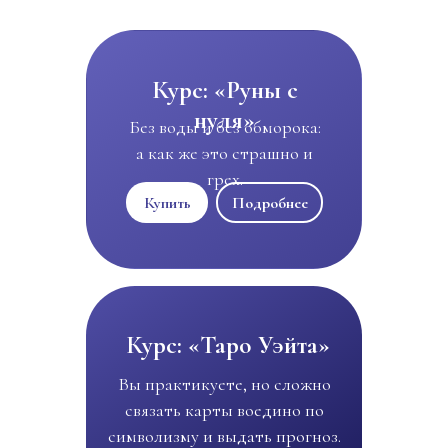
Курс: «Руны с
нуля»
Без воды и без обморока:
а как же это страшно и
грех.
Купить
Подробнее
Курс: «Таро Уэйта»
Вы практикуете, но сложно
связать карты воедино по
символизму и выдать прогноз.